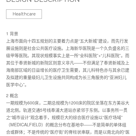
医养建筑
Healthcare
1 背景
上海市面向十四五规划的主要着力点是“五大新城”建设，而先行发
展设施则是社会公共医疗设施。上海新华医院是一个久负盛名的三
级甲等医院。其现状规模事实上是一所“全科医院”+“儿科医院”。而
其位于奉贤新城的新院区则意义非凡——不但满足了奉贤新城及上
海南部区域的日益增长的医疗卫生需要，其儿科特色亦与其余已建
及拟建的重量级妇儿卫生设施共同构成为长三角服务的“亚洲妇儿
医学中心”。
2 概念
一期规模为600床，二期总规模为1200床的院区坐落在东方美谷大
道北侧。轨道交通5号线奉浦大道站亦紧邻于东侧。以事务所一贯
之“城市设计”观念着手，规模巨大的综合医疗设施以“医疗场域”
（MEDICALFIELD）的概念分布在基地中——不是简单的单体组
合或群体；不是传统的“医疗街”的脊柱状串联，而是以南北向的“医