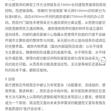
职业建筑师的典型工作方法将联系近1000m长的建筑界面得到高效
控制，而逻辑清晰。 塔楼的“折线墙窗”单元将8100mm的柱距分为
标准6部分。适应4050mm开间的病房或者2700mm开间的办公空
间。而现代门窗技术使得采光与通风得到分离设置，从而使功能空
间既宽敞明亮又通风畅快。 裙房南侧用界的锥形构件形成立面的
竖向线条，内部的通风窗被小心隐藏从而使得开启扇的尺度不会破
坏城市主要街道的整体性与风貌。采光部分亦以竖向线条形成退后
的完整界面。 裙房内侧界面（面向内部庭院及街道）以水平线条
为主要语言。微微倾斜形成叠涩的金属外墙。水平带形窗、水平绿
化外墙肌理，使得内部功能空间特别是医技部分具有自由采光、通
风的组合可能。从而具有功能高度适应性。无论是等候区还是病理
科的标本干燥，都胜任愉快。
5 总结
医疗建筑在传统观念中被认为非常复杂（功能要求、流线组织、使
用界面、需求种类），而形态亦中规中矩。新华医院奉贤院区在思
考方法与架构上以简明的逻辑和城市观念来驾驭以上要求。使得其
成为一个高效、简洁而又面向未来多样需求的敏捷而又富有表情及
界面质感的“医疗综合体”。