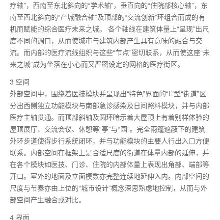
疗轴”，西南至东北斜向的“学术轴”，垂直向的“住院部核心轴”，东
南至西北斜向的“产城融合轴”及顶部的“交流创新”环组合而成的有
机而赋能的综合医疗未来之城。 各个轴线在建筑体量上“呈现”出尺
度不同的调口，从而使城市与建筑内部产生具有意味的融合与交
流。而内部的医疗流线组织与这些“节点”密切联系，从而使这座“未
来之城”成为坐落在小心而又严密设定的网格的医疗街区。
3 空间
外部空间中，围绕着医技模块并呈现出“特色”界面的“L”型“街道”区
分出西侧独立功能模块与南部急诊感染及日间照料模块，并与内部
医疗主轴贯通。而顶部斜轴及圆环暗示着大屋顶上有着别样体验的
屋顶展厅、交流会议、休憩等“亭”与“园”。完全雨篷遮蔽下的建筑
外环步道使得步行系统闭环，并与功能模块的主要人行出入口方便
联系。内部空间在框架上是合适尺度的街道在体量内部的延伸，并
在各个模块如医技、门诊、住院的内部体量上表现出角部、端部等
开口。室外的地面及立面模数亦完整连续地延伸入内。内部空间的
尺度与节奏亦由上位的“城市设计”概念深思熟虑地控制，从而与外
部空间产生融合或对比。
4 界面