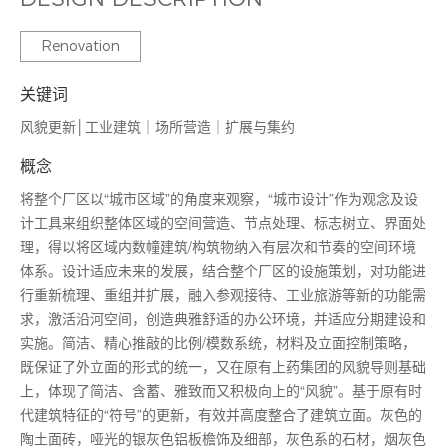
城市更新
Renovation
关键词
风貌更新│工业建筑｜场所营造｜扩展与集约
概念
将整个厂区以“城市区域”的角度来观察，“城市设计”作为观念及设
计工具来组织整体区域的空间营造、节点处理、标志树立、界面处
理，得以将区域内数幢建筑/构筑物纳入有层次和节奏的空间环境
体系。设计适应未来的发展，结合整个厂区的设施策划，对功能进
行重新梳理、重组并扩展，融入参观接待、工业旅游等新的功能需
求，激活沿河空间，创造典雅舒适的办公环境，并适应分期建设和
实施。简洁、精心推敲的比例/模数系统，材料及立面控制策略，
既保证了外立面的形式的统一，又在原有上药集团的风貌导则基础
上，体现了简洁、含蓄、雅致而又积极向上的“风貌”。基于原有时
代建筑特征的“符号”的更新，有效并高度整合了建筑立面。灰色的
陶土面砖，哑光的银灰色铝板檐饰及细部，灰色系的石材，烟灰色