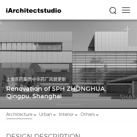
上海医药集团中华药厂风貌更新
Renovation of SPH ZHONGHUA,
Qingpu, Shanghai
建筑
城市
室内
其他
Architecture
Urban
Interior
Others
设计说明
DESIGN DESCRIPTION